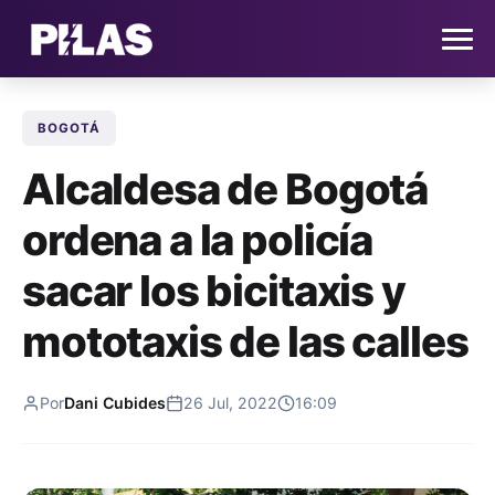
BOGOTÁ
HOME
Alcaldesa de Bogotá
NOTICIAS
ordena a la policía
QUIÉNES SOMOS
sacar los bicitaxis y
CONTACTO
mototaxis de las calles
SUSCRÍBETE
Por
Dani Cubides
26 Jul, 2022
16:09