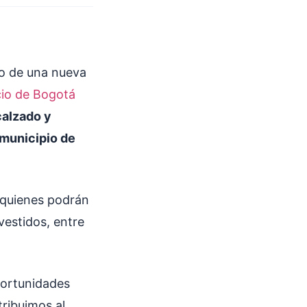
rio de una nueva
io de Bogotá
calzado y
 municipio de
, quienes podrán
estidos, entre
portunidades
ribuimos al