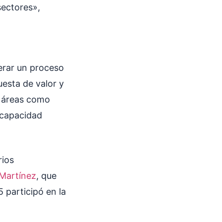
sectores»,
erar un proceso
uesta de valor y
n áreas como
 capacidad
rios
 Martínez
, que
 participó en la