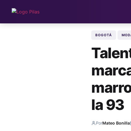
BOGOTÁ
MOD
Talen
marca
marro
la 93
Por
Mateo Bonilla