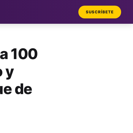
SUSCRÍBETE
 a 100
 y
ue de