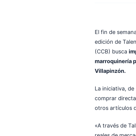
El fin de semana
edición de Talen
(CCB) busca
im
marroquinería p
Villapinzón.
La iniciativa, d
comprar directa
otros artículos
«A través de Ta
reales de merca