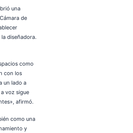
brió una
a Cámara de
ablecer
la diseñadora.
espacios como
n con los
a un lado a
 a voz sigue
tes», afirmó.
mbién como una
onamiento y