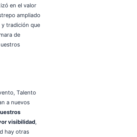
izó en el valor
estrepo ampliado
 y tradición que
ámara de
nuestros
vento, Talento
dan a nuevos
nuestros
r visibilidad
,
d hay otras