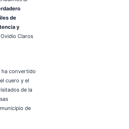
erdadero
iles de
tencia y
 Ovidio Claros
s ha convertido
l cuero y el
isitados de la
esas
 municipio de