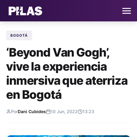
BOGOTÁ
HOME
‘Beyond Van Gogh’,
NOTICIAS
vive la experiencia
QUIÉNES SOMOS
inmersiva que aterriza
CONTACTO
en Bogotá
SUSCRÍBETE
Por
Dani Cubides
10 Jun, 2022
13:23