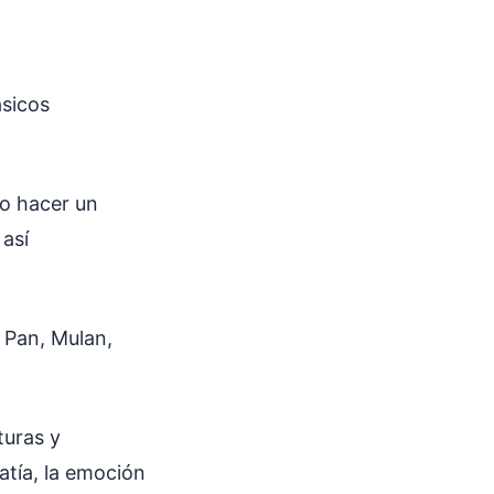
ásicos
o hacer un
 así
r Pan, Mulan,
turas y
atía, la emoción