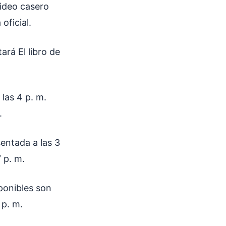
video casero
oficial.
ará El libro de
 las 4 p. m.
.
sentada a las 3
7 p. m.
sponibles son
 p. m.