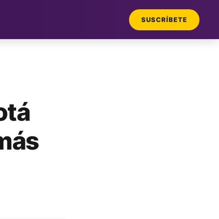
SUSCRÍBETE
otá
 más