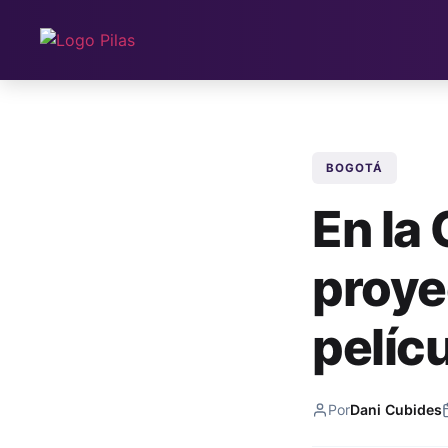
BOGOTÁ
En la
proye
pelíc
Por
Dani Cubides