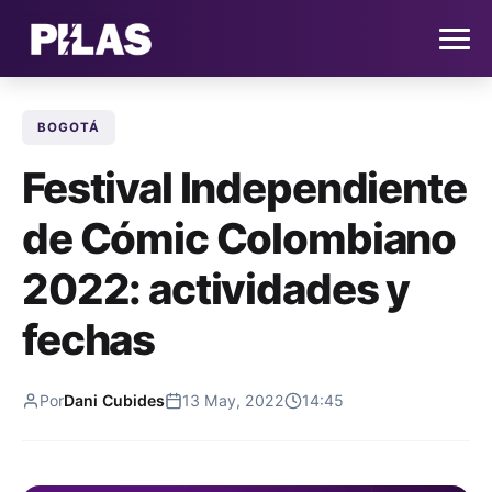
BOGOTÁ
HOME
Festival Independiente
NOTICIAS
de Cómic Colombiano
QUIÉNES SOMOS
2022: actividades y
CONTACTO
fechas
SUSCRÍBETE
Por
Dani Cubides
13 May, 2022
14:45