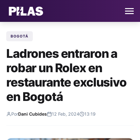
BOGOTÁ
HOME
Ladrones entraron a
NOTICIAS
robar un Rolex en
QUIÉNES SOMOS
restaurante exclusivo
CONTACTO
en Bogotá
SUSCRÍBETE
Por
Dani Cubides
12 Feb, 2024
13:19