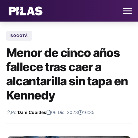
BOGOTÁ
HOME
Menor de cinco años
NOTICIAS
fallece tras caer a
QUIÉNES SOMOS
alcantarilla sin tapa en
CONTACTO
Kennedy
SUSCRÍBETE
Por
Dani Cubides
06 Dic, 2023
16:35