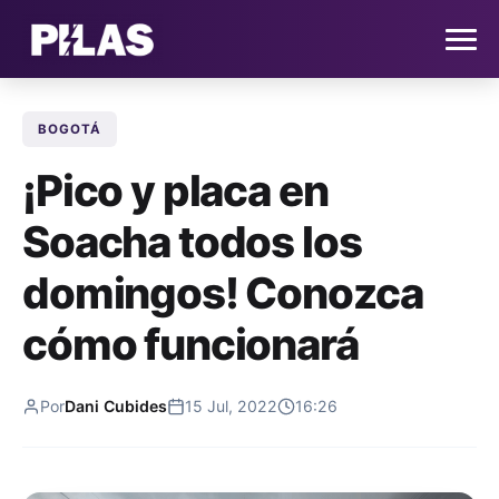
BOGOTÁ
HOME
¡Pico y placa en
NOTICIAS
Soacha todos los
QUIÉNES SOMOS
domingos! Conozca
CONTACTO
cómo funcionará
SUSCRÍBETE
Por
Dani Cubides
15 Jul, 2022
16:26