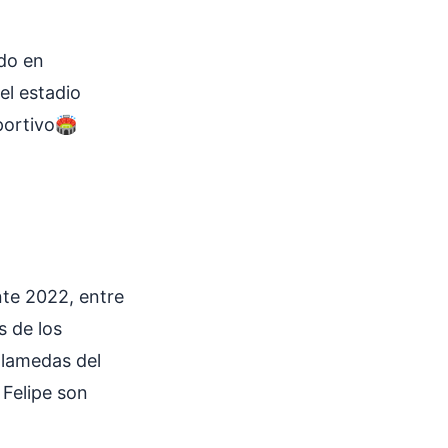
ndo en
el estadio
portivo🏟️
nte 2022, entre
s de los
alamedas del
 Felipe son