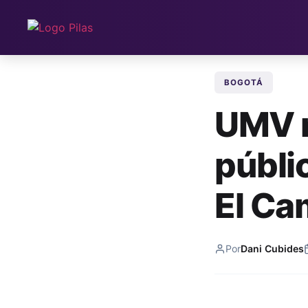
BOGOTÁ
UMV m
públi
El Ca
Por
Dani Cubides