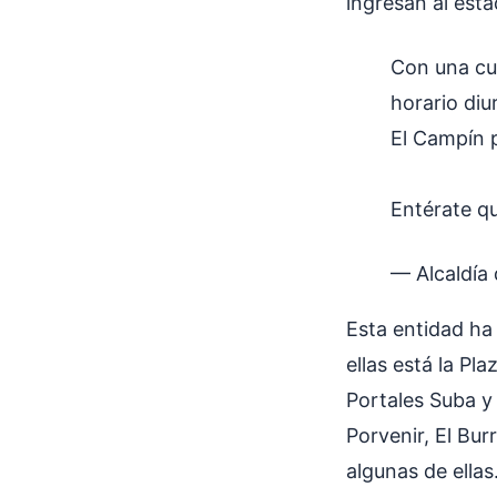
ingresan al esta
Con una cu
horario diu
El Campín p
Entérate q
— Alcaldía
Esta entidad ha
ellas está la Pl
Portales Suba y 
Porvenir, El Bur
algunas de ellas