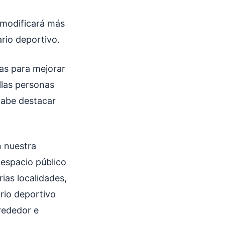
 modificará más
ario deportivo.
as para mejorar
llas personas
cabe destacar
n nuestra
 espacio público
ias localidades,
ario deportivo
lrededor e