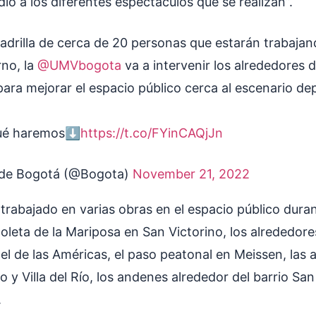
dio a los diferentes espectáculos que se realizan”.
adrilla de cerca de 20 personas que estarán trabaja
rno, la
@UMVbogota
va a intervenir los alrededores d
ara mejorar el espacio público cerca al escenario de
ué haremos⬇️
https://t.co/FYinCAQjJn
 de Bogotá (@Bogota)
November 21, 2022
 trabajado en varias obras en el espacio público dura
azoleta de la Mariposa en San Victorino, los alrededore
el de las Américas, el paso peatonal en Meissen, las 
ro y Villa del Río, los andenes alrededor del barrio San
.