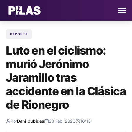
DEPORTE
HOME
Luto en el ciclismo:
NOTICIAS
murió Jerónimo
QUIÉNES SOMOS
Jaramillo tras
CONTACTO
accidente en la Clásica
de Rionegro
SUSCRÍBETE
Por
Dani Cubides
23 Feb, 2023
18:13