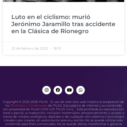
Luto en el ciclismo: murió
Jerónimo Jaramillo tras accidente
en la Clásica de Rionegro
23 de febrero de 2023
18:13
Copyright © 2025-2026 PILAS · El uso de este sitio web implica la aceptación de
los
Términos y Condiciones
de PILAS. Esta página de internet y su contenido
son propiedad de PILAS CON LOS PILOS S.A.S., . Está prohibida su reproducción
total o parcial, su traducción, inclusión, transmisión, almacenamiento o acceso a
través de medios analógicos, digitales o de cualquier otro sistema o tecnología
creada o por crearse, sin autorización previa y escrita. No se puede utilizar este
contenido para fines comerciales. No se puede alterar, transformar o generar