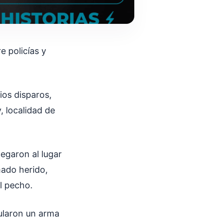
e policías y
ios disparos,
, localidad de
legaron al lugar
mado herido,
el pecho.
ularon un arma