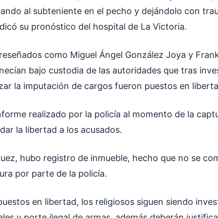
rando al subteniente en el pecho y dejándolo con tr
icó su pronóstico del hospital de La Victoria.
 reseñados como Miguel Ángel González Joya y Fran
cían bajo custodia de las autoridades que tras inves
izar la imputación de cargos fueron puestos en libert
informe realizado por la policía al momento de la captu
ar la libertad a los acusados.
 juez, hubo registro de inmueble, hecho que no se co
ra por parte de la policía.
estos en libertad, los religiosos siguen siendo inve
les y porte ilegal de armas, además deberán justifica