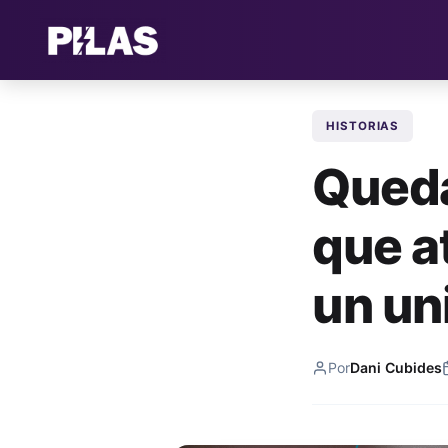
HISTORIAS
Queda
que a
un un
Por
Dani Cubides