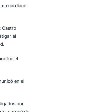
auma cardíaco
k Castro
tigar el
ad.
ra fue el
municó en el
stigados por
r el porqué de