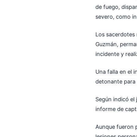
de fuego, dispa
severo, como ind
Los sacerdotes
Guzmán, permane
incidente y real
Una falla en el 
detonante para d
Según indicó el
informe de captu
Aunque fueron pu
lesiones persona