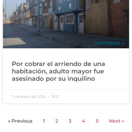
Por cobrar el arriendo de una
habitación, adulto mayor fue
asesinado por su inquilino
11 de enero de 2024
15:12
« Previous
1
2
3
4
5
Next »