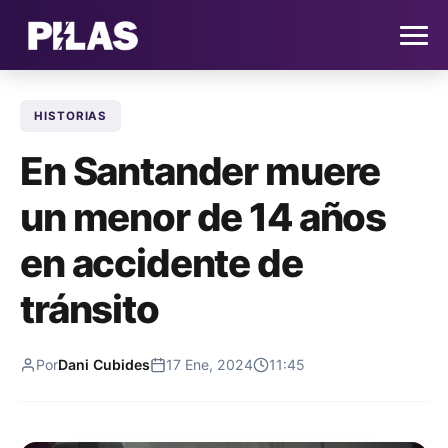
HISTORIAS
HOME
En Santander muere
NOTICIAS
un menor de 14 años
QUIÉNES SOMOS
en accidente de
CONTACTO
tránsito
SUSCRÍBETE
Por
Dani Cubides
17 Ene, 2024
11:45