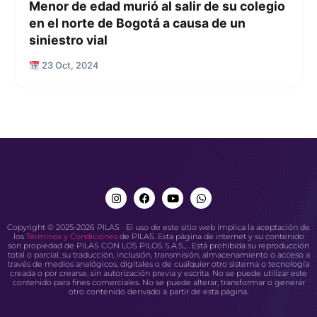
Menor de edad murió al salir de su colegio
en el norte de Bogotá a causa de un
siniestro vial
23 Oct, 2024
Copyright © 2025-2026 PILAS · El uso de este sitio web implica la aceptación de
los
Términos y Condiciones
de PILAS. Esta página de internet y su contenido
son propiedad de PILAS CON LOS PILOS S.A.S., . Está prohibida su reproducción
total o parcial, su traducción, inclusión, transmisión, almacenamiento o acceso a
través de medios analógicos, digitales o de cualquier otro sistema o tecnología
creada o por crearse, sin autorización previa y escrita. No se puede utilizar este
contenido para fines comerciales. No se puede alterar, transformar o generar
otro contenido derivado a partir de esta página.