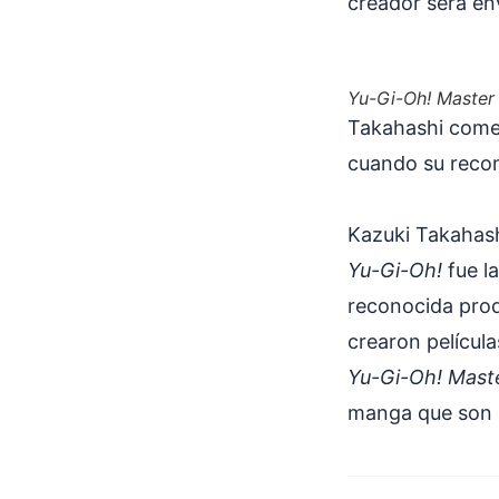
creador será env
Yu-Gi-Oh! Master
Takahashi comen
cuando su recon
Kazuki Takahash
Yu-Gi-Oh!
fue la
reconocida pro
crearon películ
Yu-Gi-Oh! Mast
manga que son i