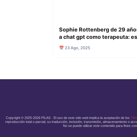
Sophie Rottenberg de 29 años
a chat gpt como terapeuta: e
📅 23 Ago, 2025
Copyright © 2025-2026 PILAS · El uso de este sitio web implica la aceptación de los
Tér
reproducción total o parcial, su traducción, inclusión, transmisión, almacenamiento o acce
No se puede utilizar este contenido para fines com