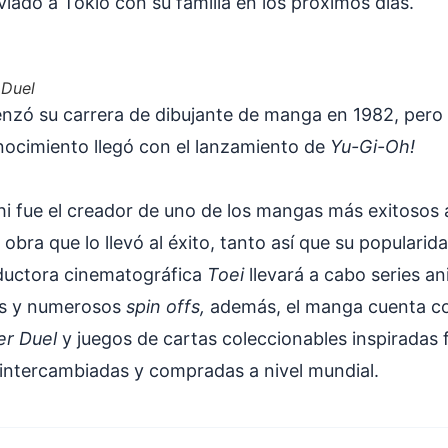
iado a Tokio con su familia en los próximos días.
 Duel
zó su carrera de dibujante de manga en 1982, pero 
ocimiento llegó con el lanzamiento de
Yu-Gi-Oh!
i fue el creador de uno de los mangas más exitosos a
 obra que lo llevó al éxito, tanto así que su popularida
ductora cinematográfica
Toei
llevará a cabo series a
as y numerosos
spin offs,
además, el manga cuenta co
er Duel
y juegos de cartas coleccionables inspiradas f
ntercambiadas y compradas a nivel mundial.