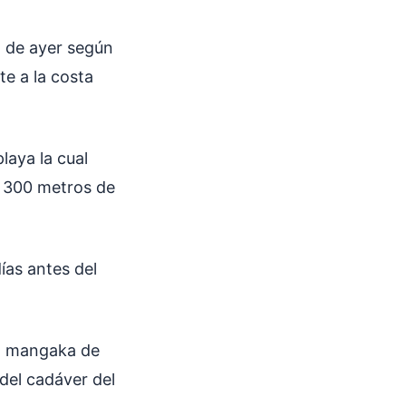
a de ayer según
e a la costa
laya la cual
s 300 metros de
ías antes del
el mangaka de
 del cadáver del