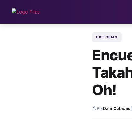
HISTORIAS
Encue
Takah
Oh!
Por
Dani Cubides