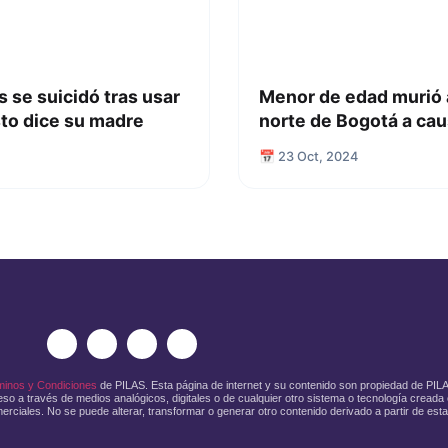
 se suicidó tras usar
Menor de edad murió al
sto dice su madre
norte de Bogotá a caus
📅 23 Oct, 2024
minos y Condiciones
de PILAS. Esta página de internet y su contenido son propiedad de PI
so a través de medios analógicos, digitales o de cualquier otro sistema o tecnología creada o
erciales. No se puede alterar, transformar o generar otro contenido derivado a partir de esta