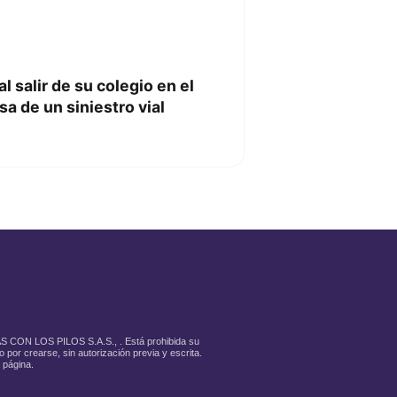
 salir de su colegio en el
a de un siniestro vial
LAS CON LOS PILOS S.A.S., . Está prohibida su
 por crearse, sin autorización previa y escrita.
 página.