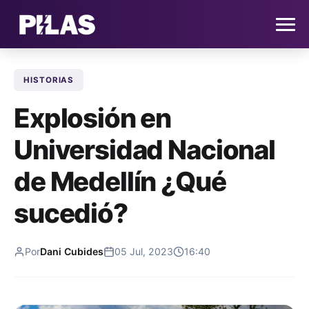
HISTORIAS
HOME
Explosión en
NOTICIAS
Universidad Nacional
QUIÉNES SOMOS
de Medellín ¿Qué
CONTACTO
sucedió?
SUSCRÍBETE
Por
Dani Cubides
05 Jul, 2023
16:40