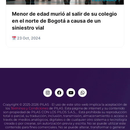
Menor de edad murió al salir de su colegio
en el norte de Bogotá a causa de un
siniestro vial
23 Oct, 2024
Copyright © 2025-2026 PILAS · El uso de este sitio web implica la aceptación de
los
Términos y Condiciones
de PILAS. Esta página de internet y su contenido
son propiedad de PILAS CON LOS PILOS S.A.S., . Está prohibida su reproducción
total o parcial, su traducción, inclusión, transmisión, almacenamiento o acceso a
través de medios analógicos, digitales o de cualquier otro sistema o tecnología
creada o por crearse, sin autorización previa y escrita. No se puede utilizar este
contenido para fines comerciales. No se puede alterar, transformar o generar