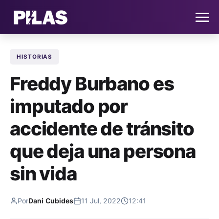
HISTORIAS
HOME
Freddy Burbano es
NOTICIAS
imputado por
QUIÉNES SOMOS
accidente de tránsito
CONTACTO
que deja una persona
sin vida
SUSCRÍBETE
Por
Dani Cubides
11 Jul, 2022
12:41