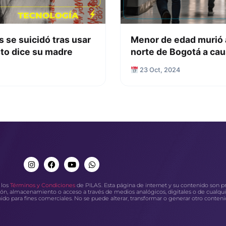
 se suicidó tras usar
Menor de edad murió al
sto dice su madre
norte de Bogotá a caus
23 Oct, 2024
 los
Términos y Condiciones
de PILAS. Esta página de internet y su contenido son p
misión, almacenamiento o acceso a través de medios analógicos, digitales o de cualqu
enido para fines comerciales. No se puede alterar, transformar o generar otro conteni