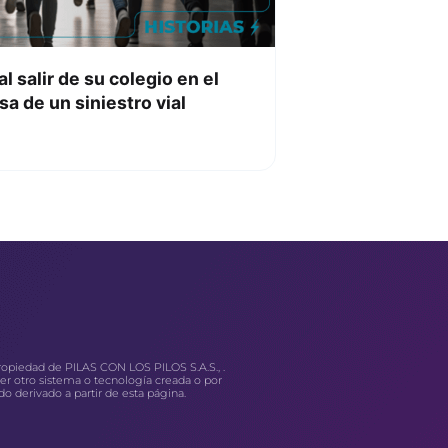
 salir de su colegio en el
a de un siniestro vial
ropiedad de PILAS CON LOS PILOS S.A.S., .
ier otro sistema o tecnología creada o por
do derivado a partir de esta página.