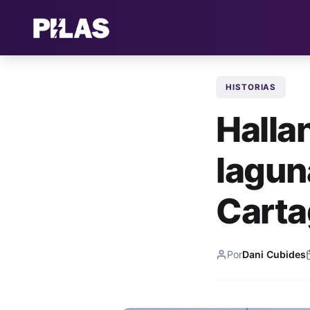
HISTORIAS
Halla
lagun
Cart
Por
Dani Cubides