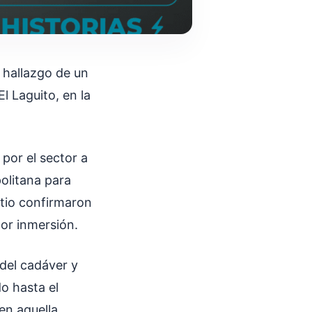
 hallazgo de un
l Laguito, en la
por el sector a
politana para
itio confirmaron
or inmersión.
n del cadáver y
o hasta el
en aquella