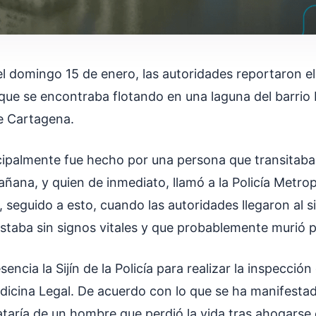
l domingo 15 de enero, las autoridades reportaron el
que se encontraba flotando en una laguna del barrio E
de Cartagena.
ncipalmente fue hecho por una persona que transitaba 
añana, y quien de inmediato, llamó a la Policía Metro
, seguido a esto, cuando las autoridades llegaron al s
staba sin signos vitales y que probablemente murió p
sencia la Sijín de la Policía para realizar la inspecció
edicina Legal. De acuerdo con lo que se ha manifestad
taría de un hombre que perdió la vida tras ahogarse 