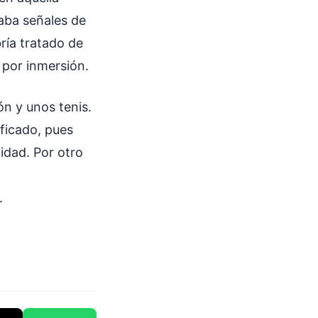
raba señales de
ría tratado de
 por inmersión.
ón y unos tenis.
ificado, pues
idad. Por otro
.