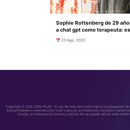
Sophie Rottenberg de 29 años
a chat gpt como terapeuta: e
23 Ago, 2025
Copyright © 2025-2026 PILAS · El uso de este sitio web implica la aceptación de
Está prohibida su reproducción total o parcial, su traducción, inclusión, trans
crearse, sin autorización previa y escrita. No se puede utilizar este cont