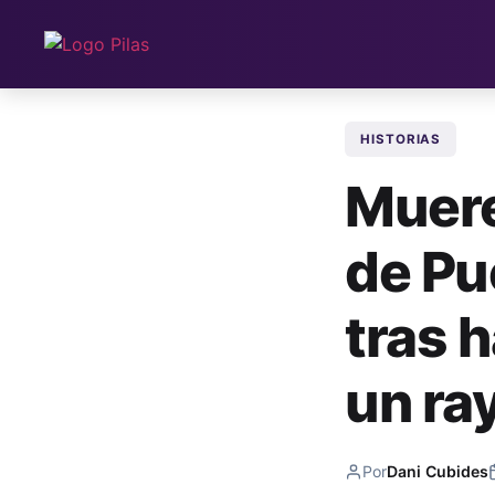
HISTORIAS
Muere
de Pu
tras 
un ra
Por
Dani Cubides