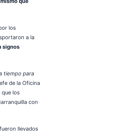
l mismo que
por los
sportaron a la
n signos
 a tiempo para
efe de la Oficina
 que los
arranquilla con
fueron llevados