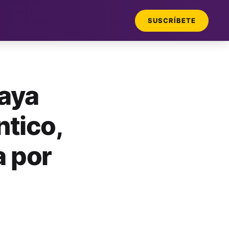
SUSCRÍBETE
laya
ntico,
a por