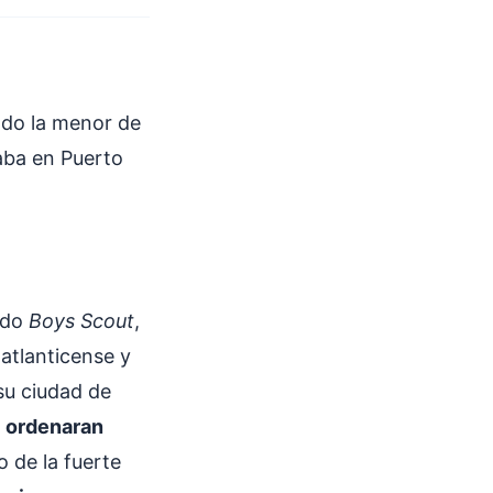
ndo la menor de
ba en Puerto
ado
Boys Scout
,
atlanticense y
 su ciudad de
s
ordenaran
 de la fuerte