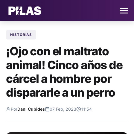
HISTORIAS
HOME
¡Ojo con el maltrato
NOTICIAS
animal! Cinco años de
QUIÉNES SOMOS
cárcel a hombre por
CONTACTO
dispararle a un perro
SUSCRÍBETE
Por
Dani Cubides
07 Feb, 2023
11:54