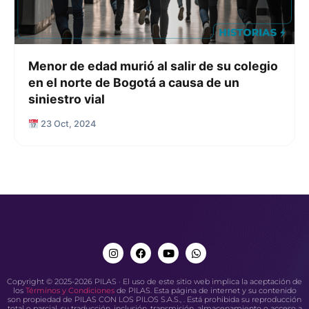
Menor de edad murió al salir de su colegio
en el norte de Bogotá a causa de un
siniestro vial
23 Oct, 2024
Copyright © 2025-2026 PILAS · El uso de este sitio web implica la aceptación de
los
Términos y Condiciones
de PILAS. Esta página de internet y su contenido
son propiedad de PILAS CON LOS PILOS S.A.S., . Está prohibida su reproducción
total o parcial, su traducción, inclusión, transmisión, almacenamiento o acceso a