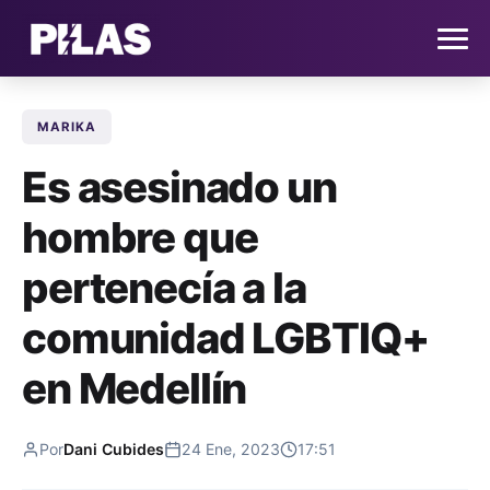
MARIKA
HOME
Es asesinado un
NOTICIAS
hombre que
QUIÉNES SOMOS
pertenecía a la
CONTACTO
comunidad LGBTIQ+
en Medellín
SUSCRÍBETE
Por
Dani Cubides
24 Ene, 2023
17:51