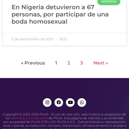
MARIKA
En Nigeria detuvieron a 67
personas, por participar de una
boda homosexual
5 de septiembre de 2023
16:51
« Previous
1
2
3
Next »
Copyright © 2025-2026 PILAS · El uso de este sitio web implica la aceptación de
los
Términos y Condiciones
de PILAS. Esta página de internet y su contenido
son propiedad de PILAS CON LOS PILOS S.A.S., . Está prohibida su reproducción
total o parcial, su traducción, inclusión, transmisión, almacenamiento o acceso a