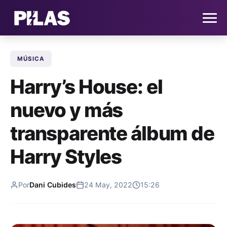
MÚSICA
HOME
Harry’s House: el
NOTICIAS
nuevo y más
QUIÉNES SOMOS
transparente álbum de
CONTACTO
Harry Styles
SUSCRÍBETE
Por
Dani Cubides
24 May, 2022
15:26