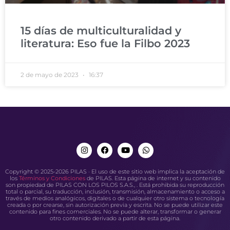
15 días de multiculturalidad y
literatura: Eso fue la Filbo 2023
2 de mayo de 2023
16:37
Copyright © 2025-2026 PILAS · El uso de este sitio web implica la aceptación de
los
Términos y Condiciones
de PILAS. Esta página de internet y su contenido
son propiedad de PILAS CON LOS PILOS S.A.S., . Está prohibida su reproducción
total o parcial, su traducción, inclusión, transmisión, almacenamiento o acceso a
través de medios analógicos, digitales o de cualquier otro sistema o tecnología
creada o por crearse, sin autorización previa y escrita. No se puede utilizar este
contenido para fines comerciales. No se puede alterar, transformar o generar
otro contenido derivado a partir de esta página.