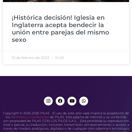
¡Histórica decisión! Iglesia en
Inglaterra acepta bendecir la
unión entre parejas del mismo
sexo
10 de febrero de 2023
10:29
Copyright © 2025-2026 PILAS · El uso de este sitio web implica la aceptación de
los
Términos y Condiciones
de PILAS. Esta página de internet y su contenido
son propiedad de PILAS CON LOS PILOS S.A.S., . Está prohibida su reproducción
total o parcial, su traducción, inclusión, transmisión, almacenamiento o acceso a
través de medios analógicos, digitales o de cualquier otro sistema o tecnología