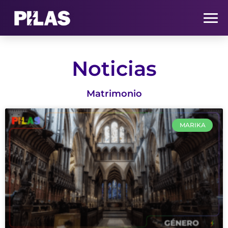
HOME
Noticias
NOTICIAS
Matrimonio
QUIÉNES SOMOS
MARIKA
CONTACTO
SUSCRÍBETE