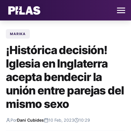
MARIKA
HOME
¡Histórica decisión!
NOTICIAS
Iglesia en Inglaterra
QUIÉNES SOMOS
acepta bendecir la
CONTACTO
unión entre parejas del
mismo sexo
SUSCRÍBETE
Por
Dani Cubides
10 Feb, 2023
10:29