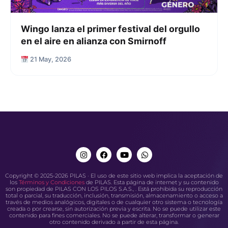
Wingo lanza el primer festival del orgullo
en el aire en alianza con Smirnoff
21 May, 2026
Copyright © 2025-2026 PILAS · El uso de este sitio web implica la aceptación de
los
Términos y Condiciones
de PILAS. Esta página de internet y su contenido
son propiedad de PILAS CON LOS PILOS S.A.S., . Está prohibida su reproducción
total o parcial, su traducción, inclusión, transmisión, almacenamiento o acceso a
través de medios analógicos, digitales o de cualquier otro sistema o tecnología
creada o por crearse, sin autorización previa y escrita. No se puede utilizar este
contenido para fines comerciales. No se puede alterar, transformar o generar
otro contenido derivado a partir de esta página.